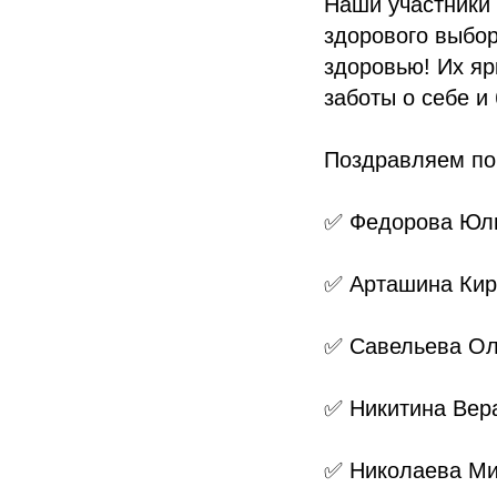
Наши участники 
здорового выбор
здоровью! Их я
заботы о себе и 
Поздравляем по
✅ Федорова Юл
✅ Арташина Кир
✅ Савельева Ол
✅ Никитина Вер
✅ Николаева М