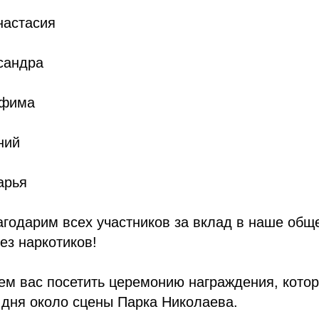
настасия
сандра
афима
ний
арья
агодарим всех участников за вклад в наше общ
ез наркотиков!
м вас посетить церемонию награждения, котор
 дня около сцены Парка Николаева.