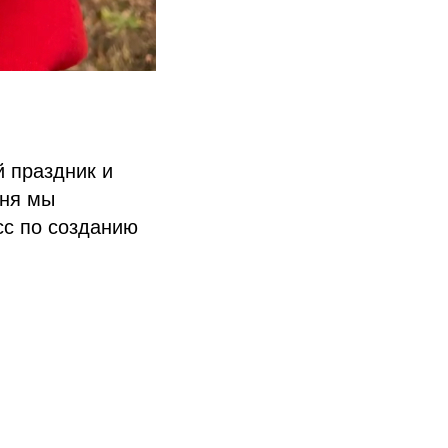
й праздник и
дня мы
сс по созданию