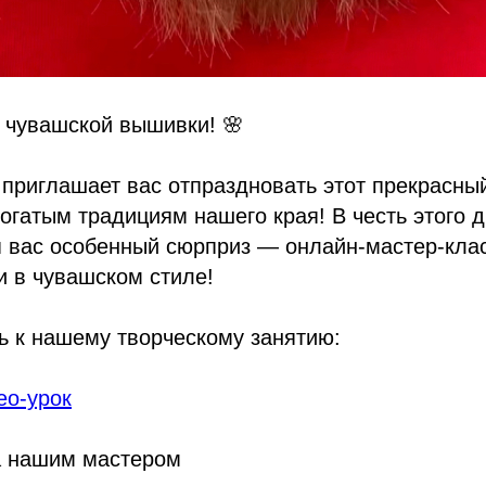
 чувашской вышивки! 🌸
приглашает вас отпраздновать этот прекрасны
богатым традициям нашего края! В честь этого 
я вас особенный сюрприз — онлайн-мастер-кла
и в чувашском стиле!
ь к нашему творческому занятию:
ео-урок
а нашим мастером