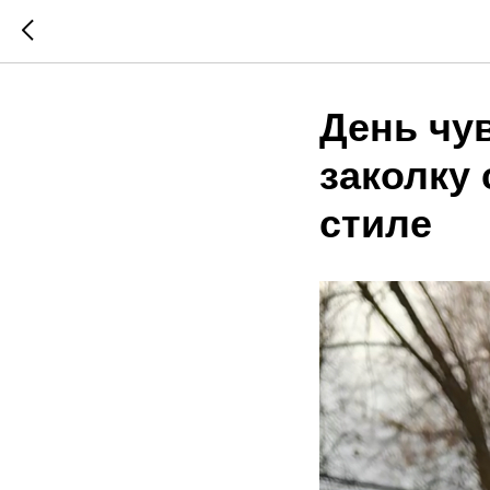
День чу
заколку
стиле