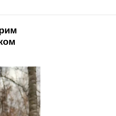
ерим
ком