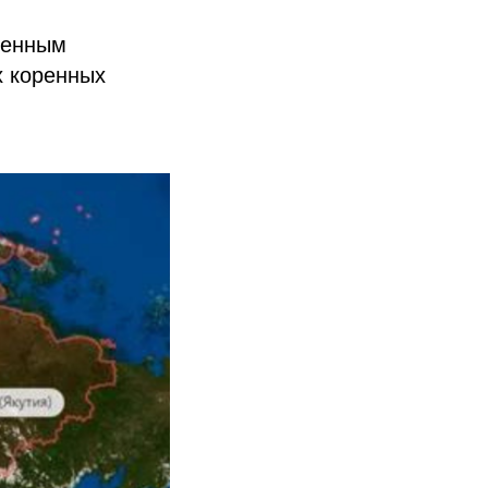
ренным
х коренных