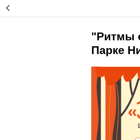
"Ритмы 
Парке Н