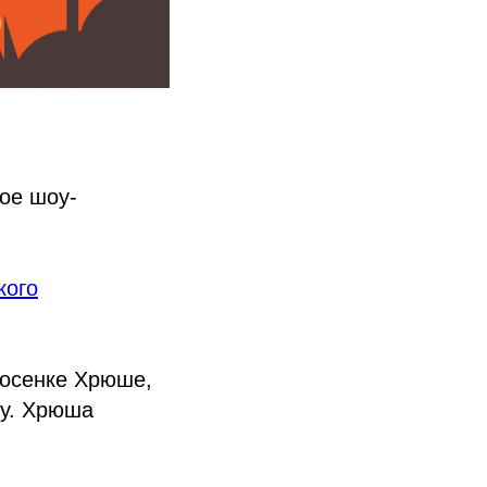
ное шоу-
кого
росенке Хрюше,
ку. Хрюша