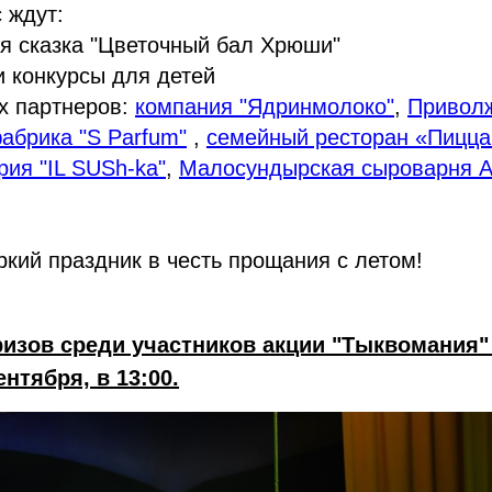
 ждут:
я сказка "Цветочный бал Хрюши"
и конкурсы для детей
х партнеров:
компания "Ядринмолоко"
,
Приволж
брика "S Parfum"
,
семейный ресторан «Пицца
рия "IL SUSh-ka"
,
Малосундырская сыроварня А
ркий праздник в честь прощания с летом!
изов среди участников акции "Тыквомания" 
ентября, в 13:00.