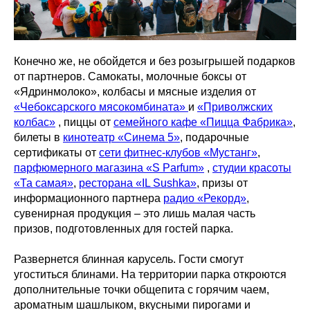
Конечно же, не обойдется и без розыгрышей подарков
от партнеров. Самокаты, молочные боксы от
«Ядринмолоко», колбасы и мясные изделия от
«Чебоксарского мясокомбината»
и
«Приволжских
колбас»
, пиццы от
семейного кафе «Пицца Фабрика»
,
билеты в
кинотеатр «Синема 5»
, подарочные
сертификаты от
сети фитнес-клубов «Мустанг»
,
парфюмерного магазина «S Parfum»
,
студии красоты
«Та самая»
,
ресторана «IL Sushka»
, призы от
информационного партнера
радио «Рекорд»
,
сувенирная продукция – это лишь малая часть
призов, подготовленных для гостей парка.
Развернется блинная карусель. Гости смогут
угоститься блинами. На территории парка откроются
дополнительные точки общепита с горячим чаем,
ароматным шашлыком, вкусными пирогами и