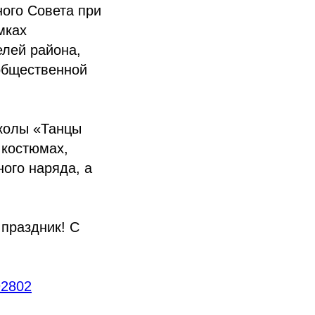
ого Совета при
мках
елей района,
общественной
колы «Танцы
 костюмах,
ого наряда, а
 праздник! С
92802