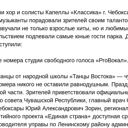
и хор и солисты Капеллы «Классика» г. Чебокс
музыканты порадовали зрителей своим таланто
вучали не только взрослые хиты, но и любимые
льствием подпевали самые юные гости парка. 
ступили:
 номера студии свободного голоса «ProВокал»
танцы от народной школы «Танцы Востока» — 
омера никого не оставили равнодушным. Празд
ой части. Зрителей приветствовали официальн
го совета Чувашской Республики, главный вра
Чебоксары Юрий Александрович Зорин, региона
тийного проекта «Единая страна+ доступная ср
оводителя управы по Ленинскому району админ