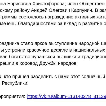
яна Борисовна Христофорова; член Общественн
скому району Андрей Олегович Карпунин. В ра
ограммы состоялось награждение активных жит
мечены благодарностями за вклад в развитие 
раздника стало яркое выступление народной ш
ты устроили красочное дефиле в национальных
ав богатство чувашской вышивки и традиционн
ерешли в хоровод Дружбы народов.
, кто пришел разделить с нами этот солнечный
 Республики!
ероприятия:
https://vk.ru/album-113140278_3113