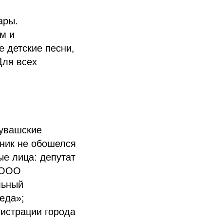
ары.
м и
 детские песни,
Для всех
.
чувашские
ник не обошелся
ые лица: депутат
ч ООО
льный
еда»;
истрации города