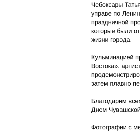
Чебоксары Тать
управе по Ленин
праздничной пр
которые были от
жизни города.
Кульминацией п
Востока»: артис
продемонстриров
затем плавно п
Благодарим всех
Днем Чувашской
Фотографии с м