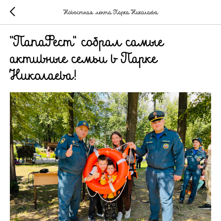
Новостная лента Парка Николаева
"ПапаФест" собрал самые
активные семьи в Парке
Николаева!