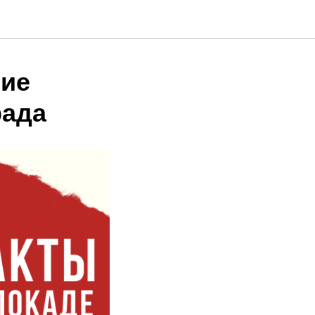
тие
рада