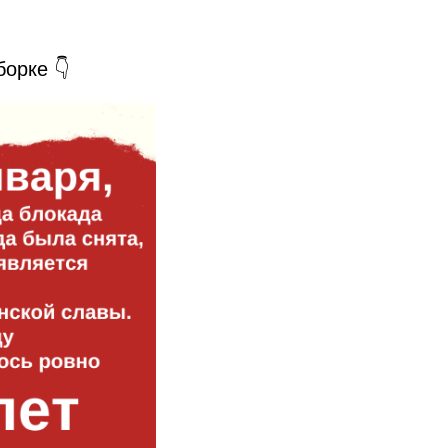
орке 👇