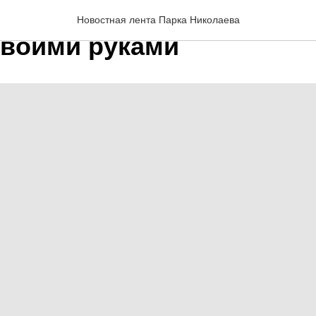
сные места Крыма": мас
Новостная лента Парка Николаева
своими руками