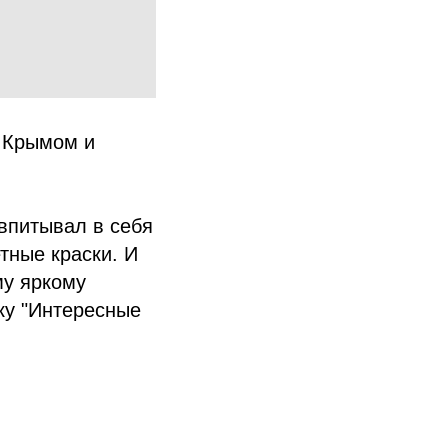
с Крымом и
впитывал в себя
тные краски. И
му яркому
ку "Интересные