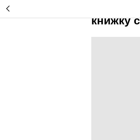
"Интере
книжку 