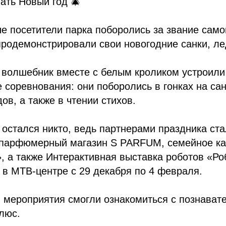
чать Новый год 🎄
е посетители парка поборолись за звание само
родемонстрировали свои новогодние санки, ле
 волшебник вместе с белым кроликом устроили 
 соревнования: они поборолись в гонках на санк
ов, а также в чтении стихов.
 остался никто, ведь партнерами праздника с
 парфюмерный магазин S PARFUM, семейное к
, а также Интерактивная выставка роботов «Ро
 в МТВ-центре с 29 декабря по 4 февраля.
и мероприятия смогли ознакомиться с познава
люс.