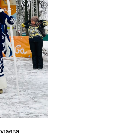
олаева