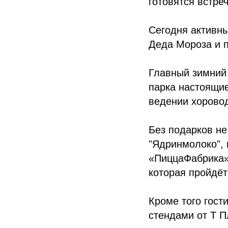
готовятся встре
Сегодня активны
Деда Мороза и п
Главный зимний
парка настоящие
ведении хоровод
Без подарков не
"Ядринмолоко",
«ПиццаФабрика»
которая пройдёт
Кроме того гост
стендами от Т П