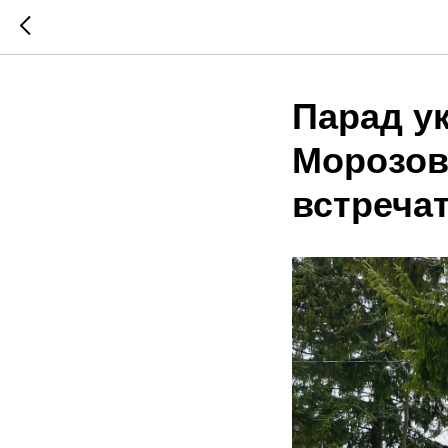
Парад у
Морозов 
встреча