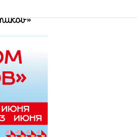
х
тиков»