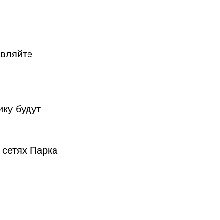
авляйте
ку будут
 сетях Парка