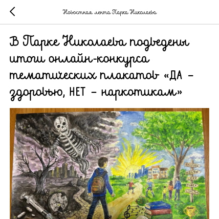
Новостная лента Парка Николаева
В Парке Николаева подведены
итоги онлайн-конкурса
тематических плакатов «ДА –
здоровью, НЕТ – наркотикам»