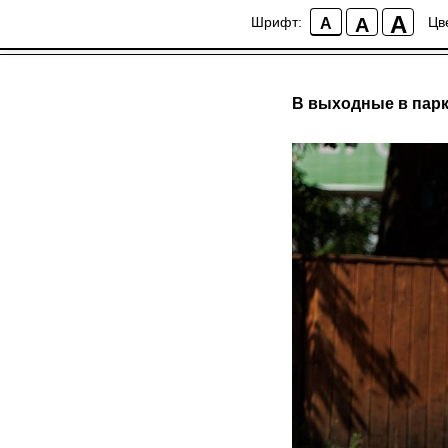
A
A
Шрифт:
Цв
A
В выходные в парк