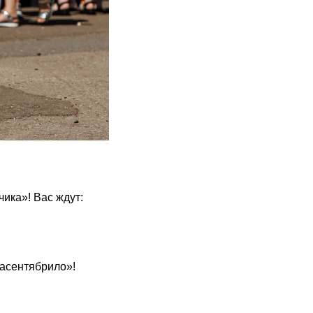
чика»! Вас ждут:
Засентябрило»!