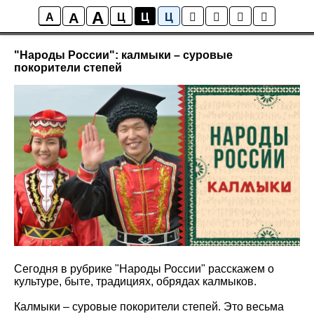
A
A
Новостная лента Парка Николаева
A
Ц
Ц
Ц
"Народы России": калмыки – суровые
покорители степей
Сегодня в рубрике "Народы России" расскажем о
культуре, быте, традициях, обрядах калмыков.
Калмыки – суровые покорители степей. Это весьма