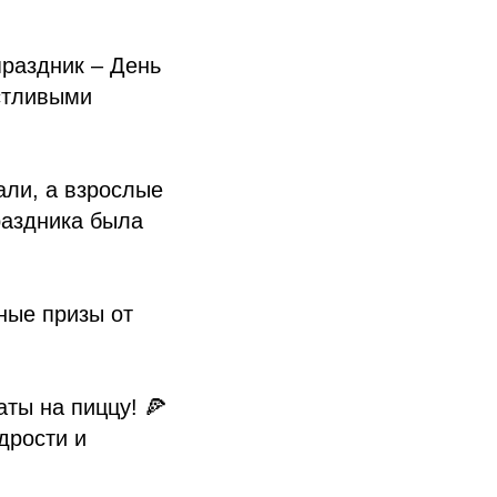
раздник – День
стливыми
али, а взрослые
раздника была
ные призы от
ты на пиццу! 🍕
дрости и