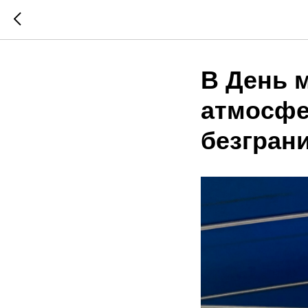
В День 
атмосфе
безгран