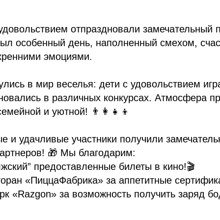
удовольствием отпраздновали замечательный п
 был особенный день, наполненный смехом, сча
кренними эмоциями.
улись в мир веселья: дети с удовольствием игр
новались в различных конкурсах. Атмосфера п
мейной и уютной! 👨‍👩‍👧‍👦
е и удачливые участники получили замечатель
артнеров! 🎁 Мы благодарим:
лжский” предоставленные билеты в кино!🎬
оран «ПиццаФабрика» за аппетитные сертифика
рк «Razgon» за возможность получить заряд бо