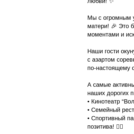
любви! ✨
Мы с огромным 
матери! 🎉 Это
моментами и ис
Наши гости окун
с азартом сорев
по-настоящему се
А самые активны
наших дорогих п
• Кинотеатр “Во
• Семейный рест
• Спортивный па
позитива! 🤸‍♀️