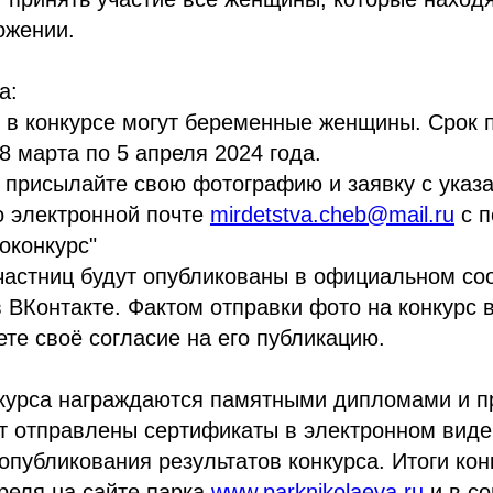
ожении.
а:
 в конкурсе могут беременные женщины. Срок 
28 марта по 5 апреля 2024 года.
 присылайте свою фотографию и заявку с ука
о электронной почте
mirdetstva.cheb@mail.ru
с п
оконкурс"
частниц будут опубликованы в официальном со
 ВКонтакте. Фактом отправки фото на конкурс 
те своё согласие на его публикацию.
курса награждаются памятными дипломами и п
т отправлены сертификаты в электронном виде
опубликования результатов конкурса. Итоги кон
реля на сайте парка
www.parknikolaeva.ru
и в со