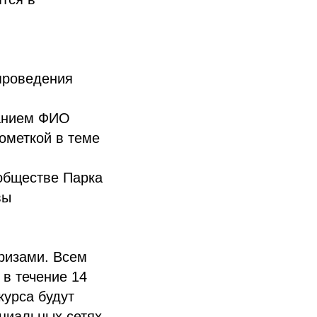
проведения
занием ФИО
ометкой в теме
обществе Парка
вы
ризами. Всем
 в течение 14
курса будут
циальных сетях.