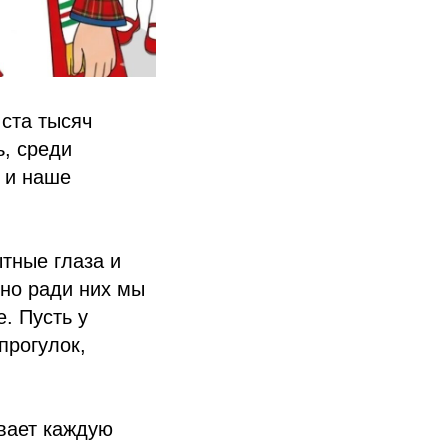
ста тысяч
ь, среди
 и наше
ытные глаза и
но ради них мы
. Пусть у
прогулок,
евает каждую