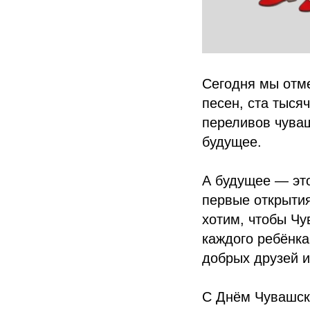
Сегодня мы отм
песен, ста тыся
переливов чуваш
будущее.
А будущее — это
первые открыти
хотим, чтобы Чу
каждого ребёнка
добрых друзей и
С Днём Чувашско