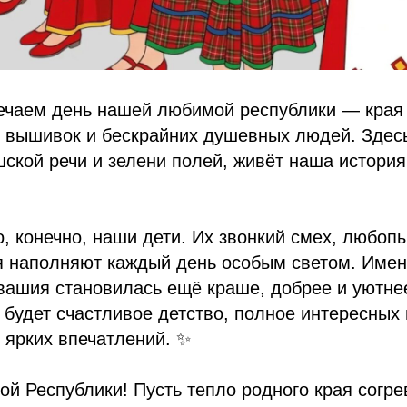
ечаем день нашей любимой республики — края 
ч вышивок и бескрайних душевных людей. Здес
ской речи и зелени полей, живёт наша история
, конечно, наши дети. Их звонкий смех, любоп
я наполняют каждый день особым светом. Имен
вашия становилась ещё краше, добрее и уютнее
 будет счастливое детство, полное интересных 
 ярких впечатлений. ✨
й Республики! Пусть тепло родного края согр